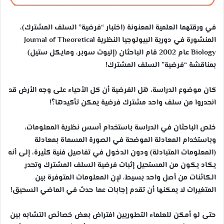
في ورقتهما العلمية المعنونة (اختبار “فرضية” السلف المشترك)،
المنشورة في دورية البيولوجيا النظرية Journal of Theoretical
Biology عام 2002 قام الباحثان (إليوت سوبر، ومايكل ستيل)
بمناقشة “فرضية” السلف المشترك!
كان موضوع الدراسة، هل الفرضية أن كل الأحياء على وجه الأرض قد
انحدروا من سلف واحد مشترك فرضية يمكن تأكيدها؟!
خلص الباحثان في الدراسة باستخدام أسس نظرية المعلومات،
وباستخدام المعادلة الموضحة في الصورة المسماة بمعادلة
(المعلومات المتبادلة) ودون الدخول في تفاصيل فنية كث
يرة، إلى أنه
يكاد يكون من المستحيل إثبات فرضية السلف المشترك وتحدر
الكائنات من أصل واحد بسيط، لإن المعلومات المتوفرة بين
المتغيرات لا يمكنها أن تقدم إجابات عما حدث في الماضي السحيق!
حتى لو أمكن للعلماء التطوريين افتراض بعض خصائص التشابه بين