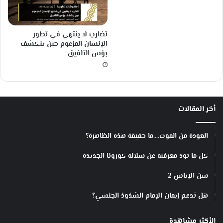
ه
ا
م
ء
ا
ا
تضارب لا ينتهي في تطور
ل
ل
الإنسان المزعوم حين ينكشف
آ
ح
بؤس التلفيق
خ
م
ر
ل
؟
؛
ي
ز
أخر المقالات
ي
د
إ
العودة من الموت….ما حقيقة هذه الظاهرة؟
م
ك
كل ما تود معرفته عن سلالة كورونا الجديدة
ا
ن
سن الإياس 2
ي
ة
هل تدعم إيمان الإمام الشذوذ الجنسي؟
ح
ص
الأكثر مشاهدة