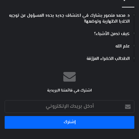
و
ل
م
د. محمد منصور يشارك في اكتشاف جديد يحدد المسؤول عن توجيه
ش
الخلايا الظهارية وتوضعها!
ا
كيف ندمن الأشياء؟
ك
ل
علم الله
م
س
الطحالب الخضراء المزرّقة
ت
ق
ب
ل
ي
اشترك في قائمتنا البريدية
ة
!
أدخل
بريدك
الإلكتروني