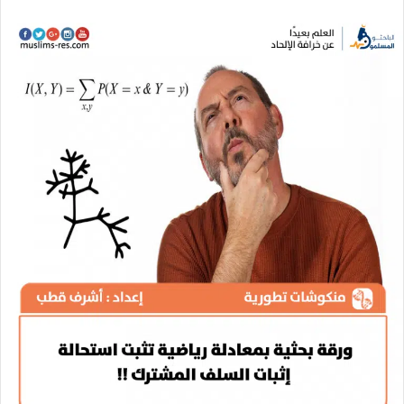
ر
س
ل
ب
ر
ي
د
ا
إ
ل
ك
ت
ر
و
ن
ي
ا