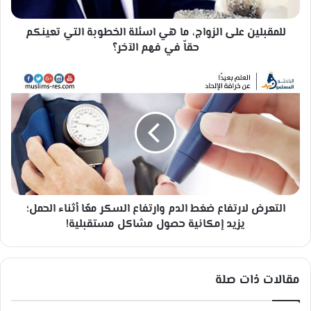
ن
ع
للمقبلين على الزواج، ما هي اسئلة الخطوبة التي تعينكم
ل
ى
حقاّ في فهم الآخر؟
ا
ل
ا
ز
ل
و
ت
ا
ع
ج
ر
،
ض
م
ل
ا
ا
ه
ر
ي
التعرض لارتفاع ضغط الدم وارتفاع السكر معًا أثناء الحمل؛
ت
ا
ف
يزيد إمكانية حصول مشاكل مستقبلية!
س
ا
ئ
ع
ل
ض
مقالات ذات صلة
ة
غ
ا
ط
ل
ا