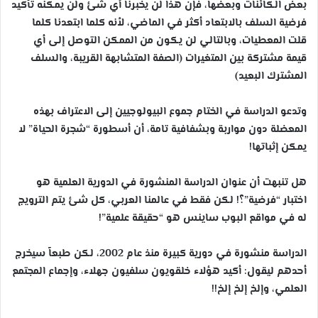
بعض الكائنات وبعضها، فإن هذا لن يخبرنا أي شئ ولن يمكنه تأكيد
فرضية السلف بالابتعاد أكثر في الماضي، لأنه كلما ابتعدنا كلما
قلت المعطيات، وبالتالي لن يكون من الممكن التوصل إلى أي
قيمة مشتركة بين المتغيرات (الصفة المتشابهة القريبة، والسلف
المشترك البعيد)
وتدعو الدراسة في الختام جموع البيولوجيين إلى الاعتراف بهذه
المعضلة دون مواربة وبشفافية تامة، أن أسطورة “شجرة الحياة” لا
يمكن إثباتها!
هل تنبهت أن عنوان الدراسة المنشورة في الدورية العلمية هو
اختبار “فرضية”؟! لكن فقط في عالمنا العربي، كل شئ يتم الترويج
له في مواقع البوب ساينس هو “حقيقة علمية”!
الدراسة منشورة في دورية كبيرة منذ عام 2002، لكن طبعاً سيخرج
أحدهم ليقول: أكيد هؤلاء خلقويون سلفيون جهلاء، وإجماع المجتمع
العلمي، وإلخ إلخ إلخ!!