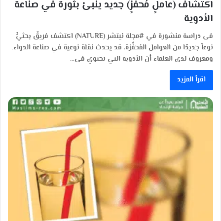
اكتشاف (عاملٍ مُحفِّزٍ) جديد ينبئ بثورة في صناعة
الأدوية
فى دراسة منشورة في #مجلة نيتشر (NATURE) اكتشف فريقٌ بحثيٌّ
نوعاً جديدًا من العوامل المُحفِّزة، قد يحدث نقلة نوعية في صناعة الدواء.
ومعروف لدى العلماء أن الأدوية التي تحتوي فى…
اقرأ المزيد