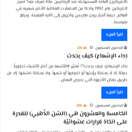
(الكرياتين) المادة المستهلكة عند الرياضيين. ماذا تعرف عنه؟ أصبح
الكرياتين عام 1992 واحدًا من المكملات الغذائية الأكثر شعبية في
العالم، حينما أشار روجر هاريس وآخرون إلى آثاره المفيدة. ويبلغ
متوسط…
اقرأ المزيد
الباحثون المسلمون
201
(داء الإشعاع) كيف يحدث
(داء الإشعاع) كيف يحدث?؟ تُعتبَر #الأشعة من أكثر الأشياء خطورةً
حولنا، إذ لا يمكننا رؤيتها أو تذوقها أو شمها، ولا يمكننا كشفها، إلا عن
طريق بعض الأجهزة التي يحرص البعض…
اقرأ المزيد
الباحثون المسلمون
209
الخامسة والعشرون هي (السّن الذّهبي) للقدرة
على اتخاذ قرارات عشوائيّة