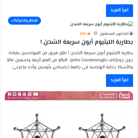
اقرأ المزيد
افكار واختراعات
الباحثون المسلمون
243
بطارية الليثيوم أيون سريعة الشحن !
بطارية الليثيوم أيون سريعة الشحن ! طوّر فريق من المهندسين بقيادة
جون جودإناف (John Goodenough) -البالغ من العمر أربعة وتسعين عامًا
والأستاذ بكلية الهندسة في جامعة تكساس بأوستن وأحد مخترعي…
اقرأ المزيد