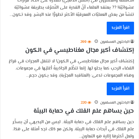
الخامسة والعشرون هي (السّن الذّهبي) للقدرة على اتخاذ قرارات
عشوائيّة! ?? يعتقد العلماء أنّ القدرة على التّصرّف بطريقة عشوائيّة
تنشأ من بعض العمليّات المعرفيّة الأكثر تطورًّا عند البشر، وقد تكون…
اقرأ المزيد
الباحثون المسلمون
269
إكتشاف أكبر مجال مغناطيسي في الكون
إكتشاف أكبر مجال مغناطيسي في الكون! لا تتنقل المجرات في فراغ
الفضاء الرحب كما يحلو لها، إنما تنظّم الجاذبيةُ أغلبَها في مجموعات،
وهذه المجموعات تدعى: (العناقيد المجرّية)، وقد يكون حجم…
اقرأ المزيد
الباحثون المسلمون
220
حين يساهم علم الفلك في حماية البيئة
حين يساهم علم الفلك في حماية البيئة.. ليس من البديهي أن يسخّر
علم الفلك في أبحاث حماية البيئة، ولكن مع ذلك نجد أمثلة على هذا،
ولعل أكثرها إثارة هو التعاون…