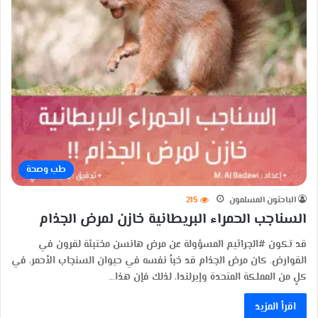
طب وصحة
الباحثون المسلمون
215
السناجب الحمراء البريطانية خازن لمرض الجذام
قد تكون #الجراثيم المسؤولة عن مرض هانسن مختبئة لقرون في
القوارض. كان مرض الجذام قد خبأ نفسه في حيوان السنجاب الأحمر، في
كلٍ من المملكة المتحدة وإيرلندا، لذلك فإن هذا…
اقرأ المزيد