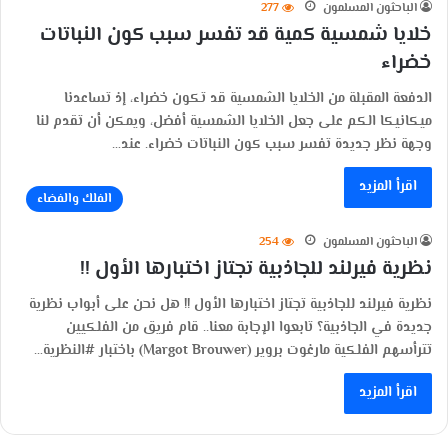
الباحثون المسلمون
277
خلايا شمسية كمية قد تفسر سبب كون النباتات
خضراء
الدفعة المقبلة من الخلايا الشمسية قد تكون خضراء، إذ تساعدنا
ميكانيكا الكم على جعل الخلايا الشمسية أفضل، ويمكن أن تقدم لنا
وجهة نظر جديدة تفسر سبب كون النباتات خضراء. عند…
اقرأ المزيد
الفلك والفضاء
الباحثون المسلمون
254
نظرية فيرلند للجاذبية تجتاز اختبارها الأول !!
نظرية فيرلند للجاذبية تجتاز اختبارها الأول !! هل نحن على أبواب نظرية
جديدة في الجاذبية؟ تابعوا الإجابة معنا.. قام فريق من الفلكيين
تترأسهم الفلكية مارغوت بروير (Margot Brouwer) باختبار #النظرية…
اقرأ المزيد