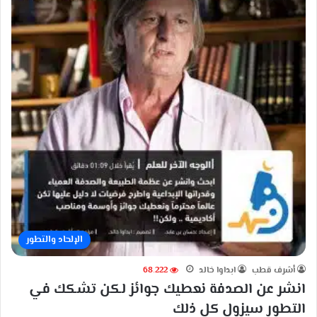
الإلحاد والتطور
أشرف قطب
ابداوا خالد
68٬222
انشر عن الصدفة نعطيك جوائز لكن تشكك في
التطور سيزول كل ذلك